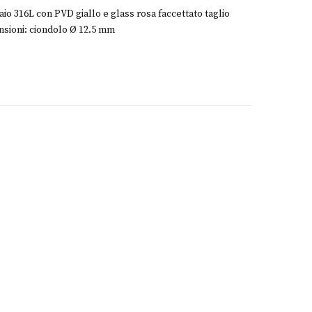
aio 316L con PVD giallo e glass rosa faccettato taglio
nsioni: ciondolo Ø 12.5 mm