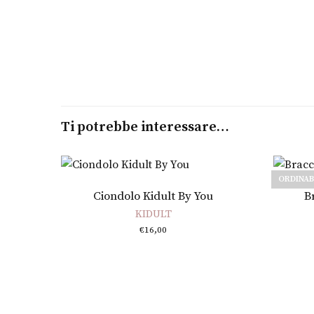
Ti potrebbe interessare…
ORDINAB
Aggiungi al carrello
Ciondolo Kidult By You
B
KIDULT
€
16,00