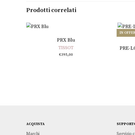
Prodotti correlati
IN OFFE
Aggiungi al carrello
PRX Blu
TISSOT
PRE-L
€
395,00
ACQUISTA
SUPPORT
Marchi
Servizio c