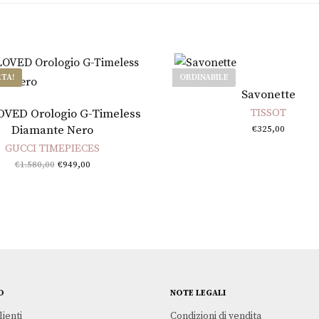
RTA!
ORDINABILE
Leggi tutto
Savonette
Aggiungi al carrello
OVED Orologio G-Timeless
TISSOT
Diamante Nero
€
325,00
GUCCI TIMEPIECES
Il prezzo
Il
€
1.580,00
€
949,00
originale
prezzo
era:
attuale
€1.580,00.
è:
€949,00.
O
NOTE LEGALI
lienti
Condizioni di vendita