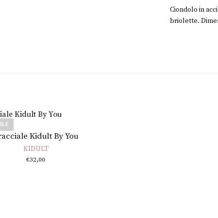
i
Ciondolo in acci
m
briolette. Dime
e
n
o
?
ILE
Leggi tutto
racciale Kidult By You
KIDULT
€
32,00