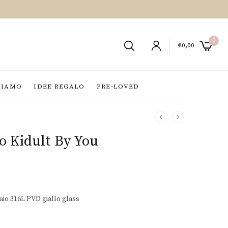
0
€
0,00
SIAMO
IDEE REGALO
PRE-LOVED
o Kidult By You
iaio 316L PVD giallo glass