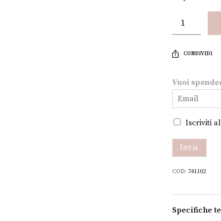
CONDIVIDI
Vuoi spende
s
Iscriviti 
p
e
n
Invia
d
e
COD:
741102
r
e
V
u
Specifiche t
o