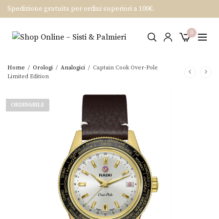
Spedizione gratuita per ordini superiori a 100€.
0
Home
/
Orologi
/
Analogici
/
Captain Cook Over-Pole
Limited Edition
ORDINABILE