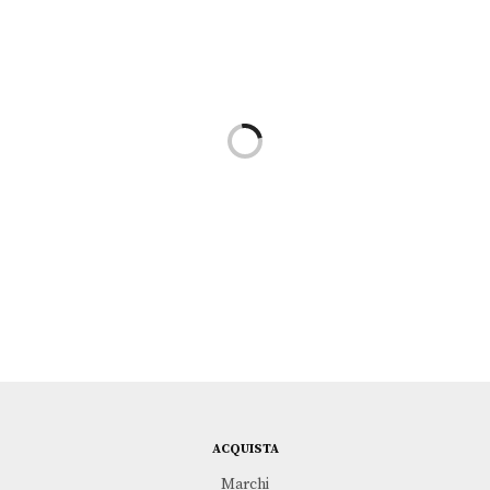
Aggiungi al carrello
PRX Blu
Aggiungi al carrello
Orologio Captain Cook
TISSOT
Verde
€
395,00
RADO
€
2.500,00
Leggi tutto
Leggi tutto
Le Locle Powermatic 80
Carson Premium Lady
TISSOT
TISSOT
€
725,00
€
395,00
ACQUISTA
Marchi