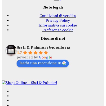
Note legali
Condizioni di vendita
Privacy Policy
Informativa sui cookie
Preferenze cookie
Dicono di noi
Sisti & Palmieri Gioielleria
4.7
powered by
G
o
o
g
l
e
lascia una recensione su