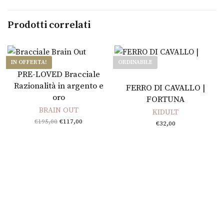
Prodotti correlati
IN OFFERTA!
ORDINABILE
Aggiungi al carrello
PRE-LOVED Bracciale
Leggi tutto
Razionalità in argento e
FERRO DI CAVALLO |
oro
FORTUNA
BRAIN OUT
KIDULT
Il prezzo
Il
€
195,00
€
117,00
€
32,00
originale
prezzo
era:
attuale
€195,00.
è:
€117,00.