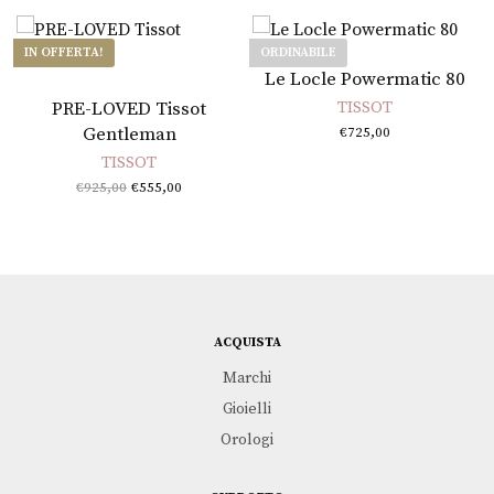
IN OFFERTA!
ORDINABILE
Leggi tutto
Le Locle Powermatic 80
Aggiungi al carrello
PRE-LOVED Tissot
TISSOT
Gentleman
€
725,00
TISSOT
Il prezzo
Il
€
925,00
€
555,00
originale
prezzo
era:
attuale
€925,00.
è:
€555,00.
ACQUISTA
Marchi
Gioielli
Orologi