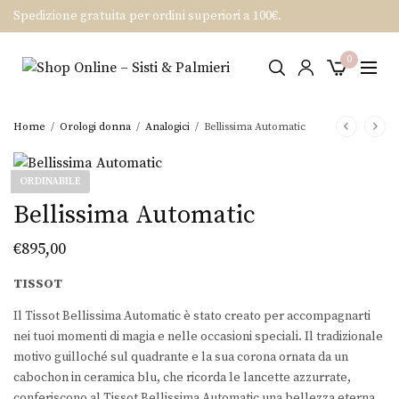
Spedizione gratuita per ordini superiori a 100€.
0
Home
/
Orologi donna
/
Analogici
/
Bellissima Automatic
ORDINABILE
Bellissima Automatic
€
895,00
TISSOT
Il Tissot Bellissima Automatic è stato creato per accompagnarti
nei tuoi momenti di magia e nelle occasioni speciali. Il tradizionale
motivo guilloché sul quadrante e la sua corona ornata da un
cabochon in ceramica blu, che ricorda le lancette azzurrate,
conferiscono al Tissot Bellissima Automatic una bellezza eterna.