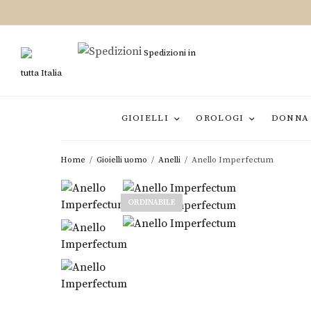
Spedizioni in
tutta Italia
GIOIELLI
OROLOGI
DONNA
Home
/
Gioielli uomo
/
Anelli
/
Anello Imperfectum
ORDINABILE