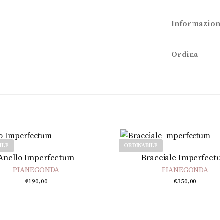
Informazion
Ordina
ILE
ORDINABILE
Scegli
Leggi tutto
Anello Imperfectum
Bracciale Imperfec
PIANEGONDA
PIANEGONDA
€
190,00
€
350,00