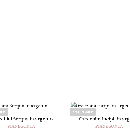
ILE
ORDINABILE
Leggi tutto
Leggi tutto
chini Scripta in argento
Orecchini Incipit in ar
PIANEGONDA
PIANEGONDA