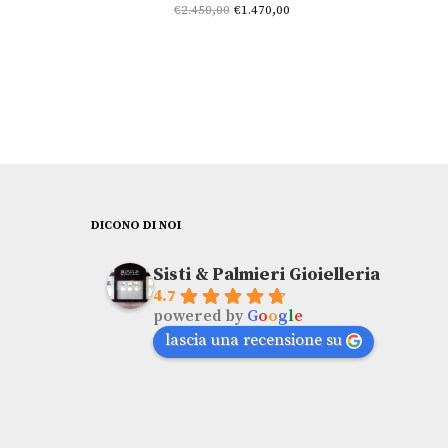
Il prezzo
Il prezzo
€
2.450,00
€
1.470,00
originale
attuale è:
era:
€1.470,00.
€2.450,00.
DICONO DI NOI
Sisti & Palmieri Gioielleria
4.7
powered by
G
o
o
g
l
e
lascia una recensione su