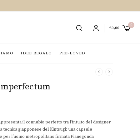
0
€
0,00
SIAMO
IDEE REGALO
PRE-LOVED
 Imperfectum
presenta il connubio perfetto tra l’intuito del designer
a tecnica giapponese del Kintsugi: una capsule
le per l’uomo metropolitano firmata Pianegonda