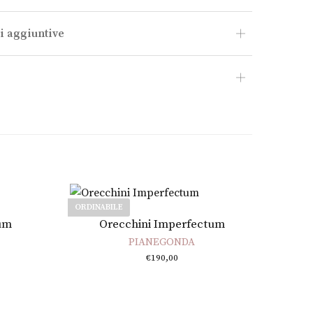
i aggiuntive
ORDINABILE
Leggi tutto
tum
Orecchini Imperfectum
PIANEGONDA
€
190,00