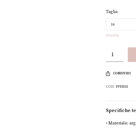
Taglia
SVUOTA
CONDIVIDI
COD:
PPER03
Specifiche t
• Materiale: arg