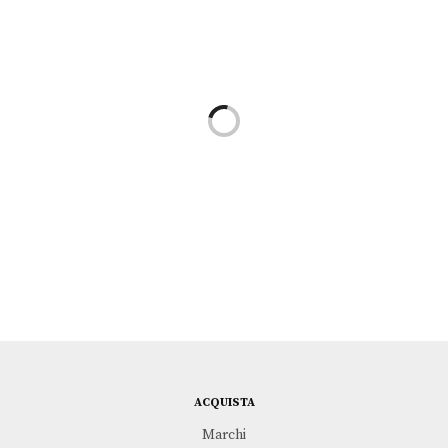
Aggiungi al carrello
Leggi tutto
CHIAVE DI VIOLINO |
VITA | AMICI
ARMONIA
KIDULT
KIDULT
€
29,00
€
35,00
ACQUISTA
Marchi