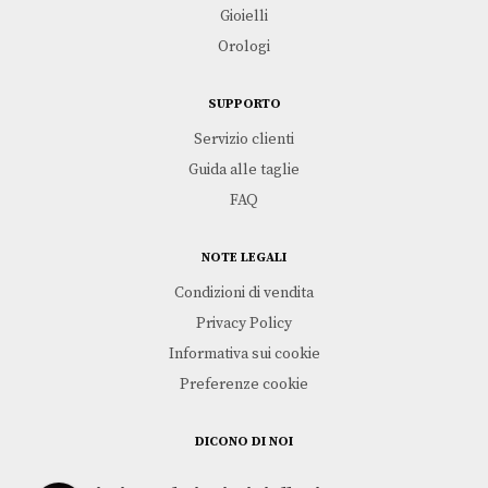
Gioielli
Orologi
SUPPORTO
Leggi tutto
Leggi tutto
FARFALLA | CARPE DIEM
LE COSE VERE DELLA
Servizio clienti
VITA … O. WILDE
KIDULT
Guida alle taglie
KIDULT
€
29,00
€
29,00
FAQ
NOTE LEGALI
Condizioni di vendita
Privacy Policy
Informativa sui cookie
Preferenze cookie
DICONO DI NOI