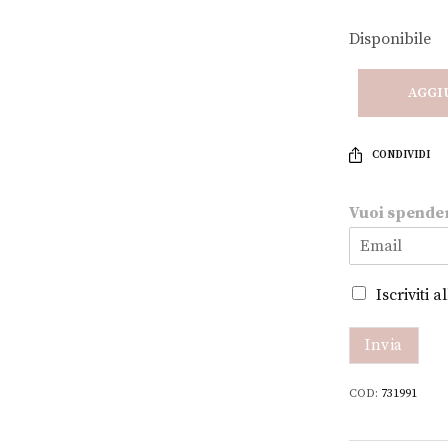
Disponibile
AGGI
CONDIVIDI
m
Vuoi spende
e
n
o
?
Iscriviti 
s
p
e
Invia
n
d
COD:
731991
e
r
e