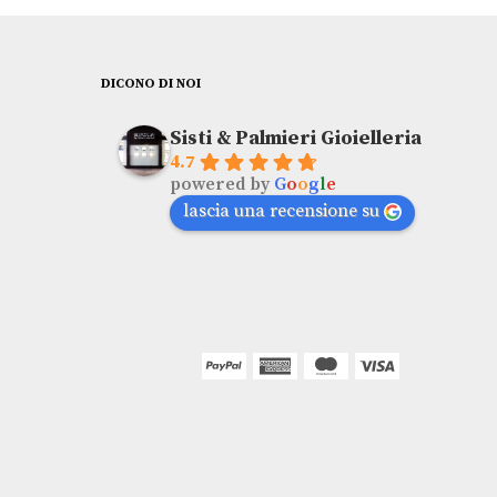
DICONO DI NOI
Sisti & Palmieri Gioielleria
4.7
powered by
G
o
o
g
l
e
lascia una recensione su