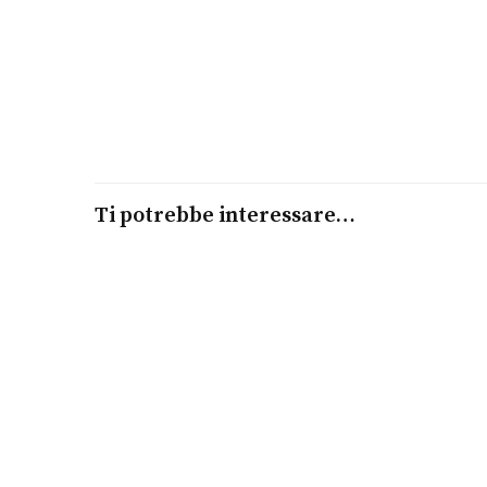
Ti potrebbe interessare…
Leggi tutto
LOVE | FRIENDS
KIDULT
€
34,00