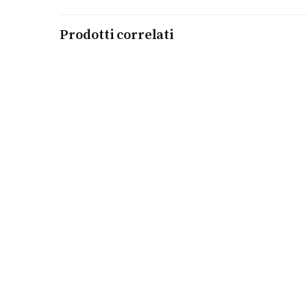
Prodotti correlati
Aggiungi al carrello
CHIAVE DI VIOLINO | ARMONIA
KIDULT
€
35,00
Leggi tutto
A VOLTE INCONTRI PERSONE
KIDULT
€
32,00