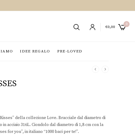
0
€
0,00
SIAMO
IDEE REGALO
PRE-LOVED
SSES
 Kisses” della collezione Love. Bracciale dal diametro di
o in acciaio 316L. Ciondolo dal diametro di 1,8 cm con la
ses for you”, in italiano “1000 baci per te!”.