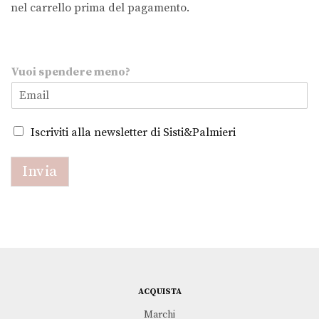
nel carrello prima del pagamento.
Vuoi spendere meno?
m
Iscriviti alla newsletter di Sisti&Palmieri
e
n
o
Invia
?
V
u
o
i
s
p
e
ACQUISTA
n
d
Marchi