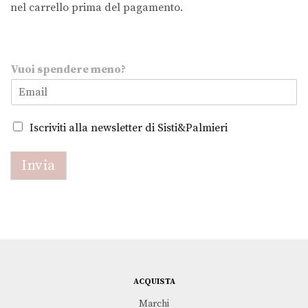
nel carrello prima del pagamento.
s
Vuoi spendere meno?
p
e
n
d
Iscriviti alla newsletter di Sisti&Palmieri
e
r
e
Invia
V
u
o
i
m
e
n
o
?
ACQUISTA
Marchi